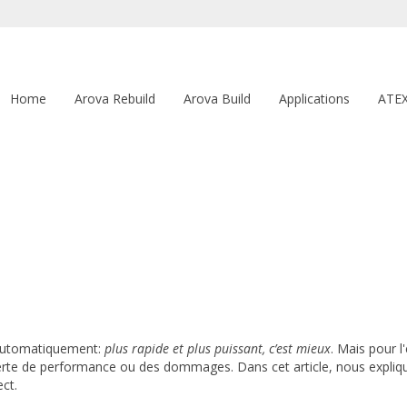
Home
Arova Rebuild
Arova Build
Applications
ATE
 automatiquement:
plus rapide et plus puissant, c’est mieux
. Mais pour l
te de performance ou des dommages. Dans cet article, nous expliquons
ect.