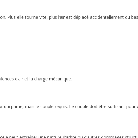
ion. Plus elle tourne vite, plus l’air est déplacé accidentellement du 
ulences d’air et la charge mécanique.
 qui prime, mais le couple requis. Le couple doit être suffisant pour 
cela peut entraîner une rupture d’arbre ou d’autres dommages structu